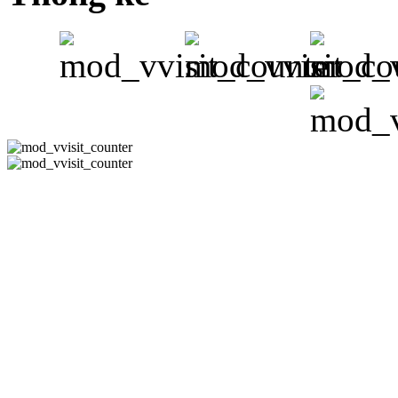
CÔNG TY 
Hotline:08-351
-
Email:
phuh
Địa Chỉ : 178/11 Đườn
Thạn