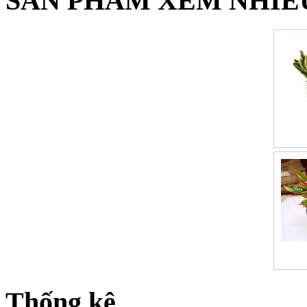
SẢN PHẨM XEM NHIỀ
Thống kê