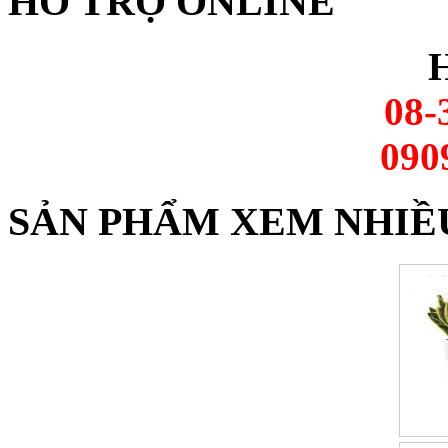
HỖ TRỢ ONLINE
H
08-
090
SẢN PHẨM XEM NHIỀ