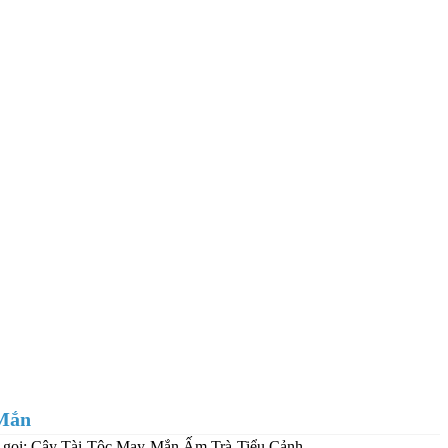
Mắn
 gọi: Cây Tài Tộc May Mắn Ấm Trà Tiểu Cảnh,