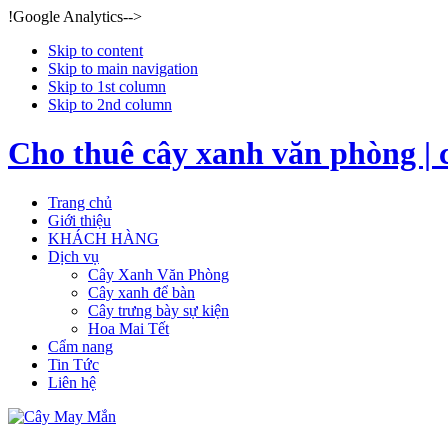
!Google Analytics-->
Skip to content
Skip to main navigation
Skip to 1st column
Skip to 2nd column
Cho thuê cây xanh văn phòng | 
Trang chủ
Giới thiệu
KHÁCH HÀNG
Dịch vụ
Cây Xanh Văn Phòng
Cây xanh để bàn
Cây trưng bày sự kiện
Hoa Mai Tết
Cẩm nang
Tin Tức
Liên hệ