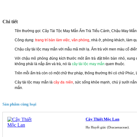
Chi tiết
Tên thường gọi: Cây Tài Tộc May Mắn Ấm Trà Tiểu Cảnh, Chậu May Mắn
Công dụng:
trang trí bàn làm việc, văn phòng
, nhà ở, phòng khách, làm q
Chậu cây tài lộc may mắn với mẫu mã mới lạ. Ấm trà với men màu cổ điển
Với chậu mô phỏng đúng kích thước môt ấm trà đặt trên bàn nhỏ, xung 
không phải là nắp ấm và trà, nó là
cây tài lộc may mắn
quen thuộc.
Trên mỗi ấm trà còn có một chữ thư pháp, thông thường thì có chữ Phúc, L
Cây tài lộc may mắn là
cây đa niên
, sức sống khỏe mạnh, chú ý sưởi nắng
mắn.
Sản phẩm cùng loại
Cây Thiết Mộc Lan
Họ Huyết giác (Dracaenaceae).