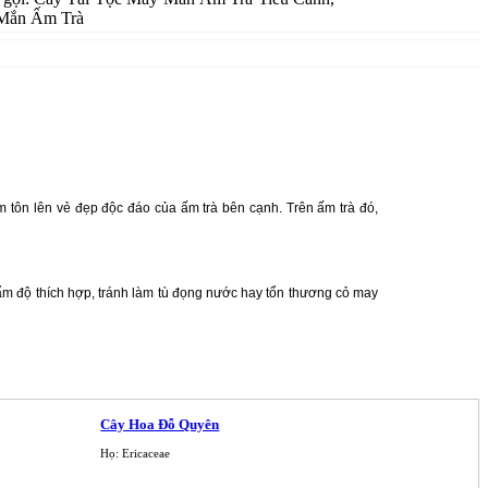
Mắn Ấm Trà
m tôn lên vẻ đẹp độc đáo của ấm trà bên cạnh. Trên ấm trà đó,
 ẩm độ thích hợp, tránh làm tù đọng nước hay tổn thương cỏ may
Cây Hoa Đỗ Quyên
Họ: Ericaceae