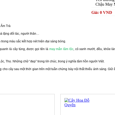
Chậu May 
Giá: 0 VND
 Ấm Trà
uà tặng đối tác, người thân…
 trong màu sắc kết hợp nét hiện đại sáng bóng.
quanh là cây tùng, được gọi tên là
may mắn lâm lộc
, cỏ xanh mướt, đều, khỏe là
ộc, Thọ. Những chữ “đẹp” trong lời chúc, trong ý nghĩa tâm hồn người Việt.
 cho cây sau một thời gian trên một tuần chừng bày nội thất thiếu ánh sáng. Giữ