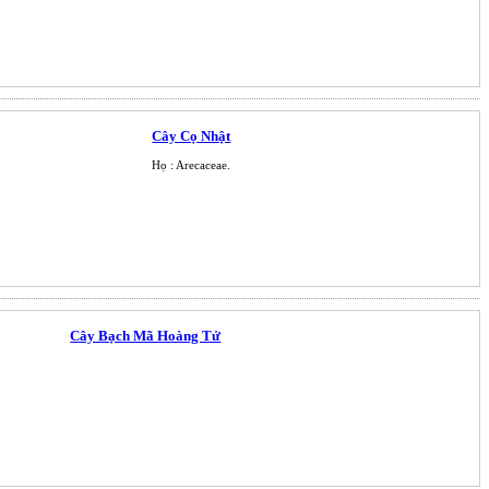
Cây Cọ Nhật
Họ : Arecaceae.
Cây Bạch Mã Hoàng Tử