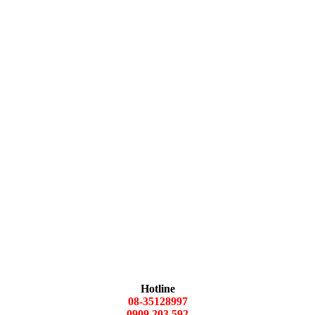
Hotline
08-35128997
0909.203.592