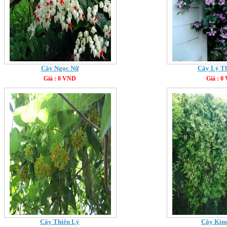
Cây Ngọc Nữ
Cây Lý T
Giá : 0 VND
Giá : 0
Cây Thiên Lý
Cây Kim