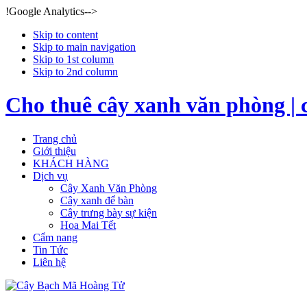
!Google Analytics-->
Skip to content
Skip to main navigation
Skip to 1st column
Skip to 2nd column
Cho thuê cây xanh văn phòng | 
Trang chủ
Giới thiệu
KHÁCH HÀNG
Dịch vụ
Cây Xanh Văn Phòng
Cây xanh để bàn
Cây trưng bày sự kiện
Hoa Mai Tết
Cẩm nang
Tin Tức
Liên hệ