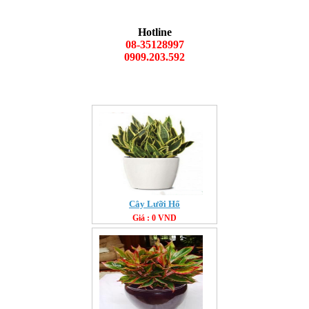
Hotline
08-35128997
0909.203.592
Cây Lưỡi Hổ
Giá : 0 VND