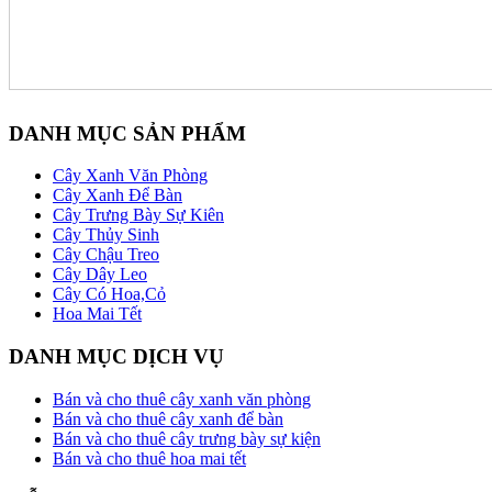
DANH MỤC SẢN PHẨM
Cây Xanh Văn Phòng
Cây Xanh Để Bàn
Cây Trưng Bày Sự Kiên
Cây Thủy Sinh
Cây Chậu Treo
Cây Dây Leo
Cây Có Hoa,Cỏ
Hoa Mai Tết
DANH MỤC DỊCH VỤ
Bán và cho thuê cây xanh văn phòng
Bán và cho thuê cây xanh để bàn
Bán và cho thuê cây trưng bày sự kiện
Bán và cho thuê hoa mai tết