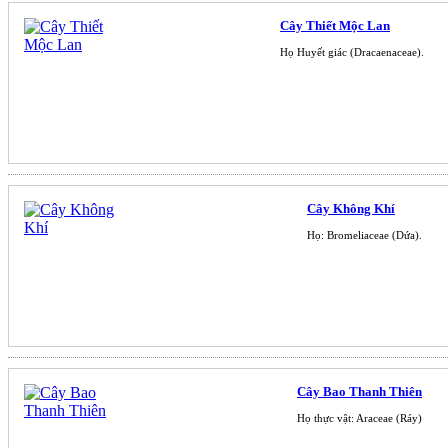
Cây Thiết Mộc Lan
Họ Huyết giác (Dracaenaceae).
Cây Không Khí
Họ: Bromeliaceae (Dứa).
Cây Bao Thanh Thiên
Họ thực vật: Araceae (Ráy)