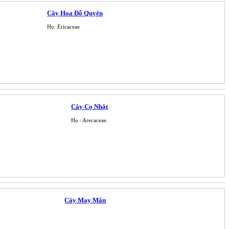
Cây Hoa Đỗ Quyên
Họ: Ericaceae
Cây Cọ Nhật
Họ : Arecaceae.
Cây May Mắn