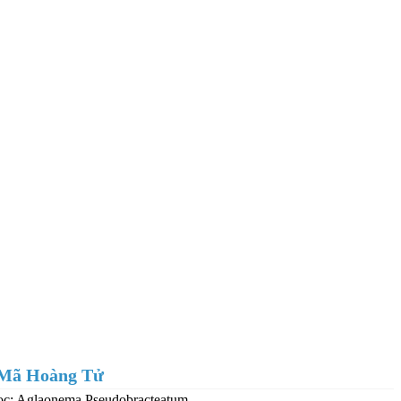
 Mã Hoàng Tử
ọc: Aglaonema Pseudobracteatum