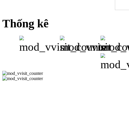
Thống kê
CÔNG TY 
Hotline:08-351
-
Email:
phuh